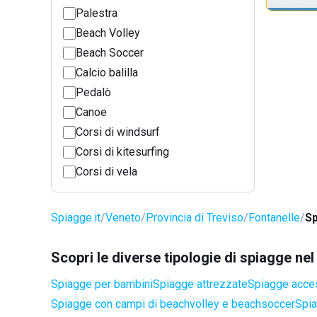
Palestra
Beach Volley
Beach Soccer
Calcio balilla
Pedalò
Canoe
Corsi di windsurf
Corsi di kitesurfing
Corsi di vela
Spiagge.it
Veneto
Provincia di Treviso
Fontanelle
Sp
Scopri le diverse tipologie di spiagge ne
Spiagge per bambini
Spiagge attrezzate
Spiagge access
Spiagge con campi di beachvolley e beachsoccer
Spia