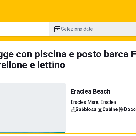
Seleziona date
gge con piscina e posto barca F
llone e lettino
Eraclea Beach
Eraclea Mare, Eraclea
Sabbiosa
·
Cabine
·
Docci