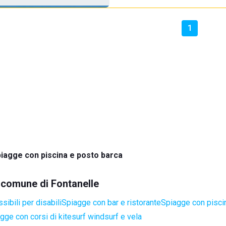
1
iagge con piscina e posto barca
l comune di Fontanelle
ibili per disabili
Spiagge con bar e ristorante
Spiagge con pisci
gge con corsi di kitesurf windsurf e vela