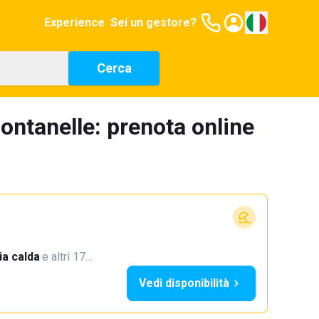
Experience
Sei un gestore?
Cerca
ontanelle: prenota online
a calda
·
e altri 17…
Vedi disponibilità