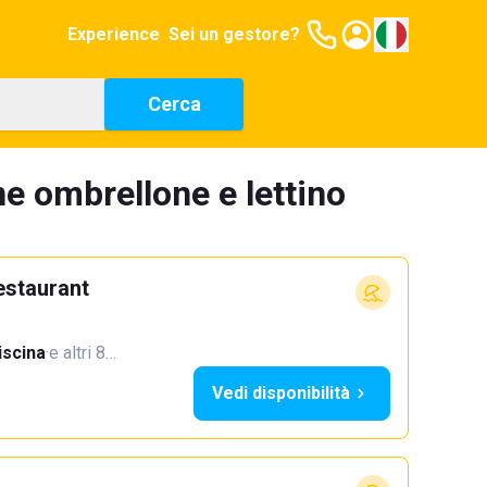
Experience
Sei un gestore?
Cerca
ne ombrellone e lettino
estaurant
iscina
·
e altri 8…
Vedi disponibilità