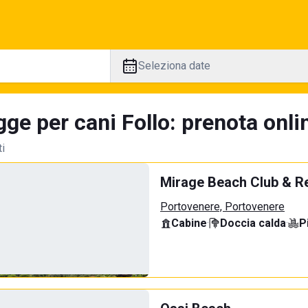
Seleziona date
ge per cani Follo: prenota onli
ti
Mirage Beach Club & R
Portovenere, Portovenere
Cabine
·
Doccia calda
·
P