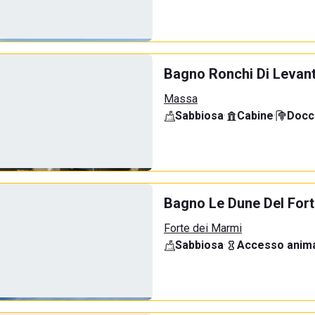
Bagno Ronchi Di Levan
Massa
Sabbiosa
·
Cabine
·
Docci
Bagno Le Dune Del For
Forte dei Marmi
Sabbiosa
·
Accesso anima