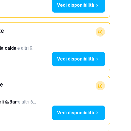
Vedi disponibilità
te
a calda
·
e altri 9…
Vedi disponibilità
te
li
·
Bar
·
e altri 6…
Vedi disponibilità