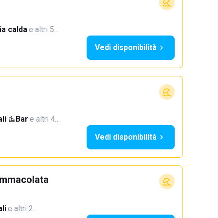
a calda
·
e altri 5…
Vedi disponibilità
li
·
Bar
·
e altri 4…
Vedi disponibilità
 Immacolata
li
·
e altri 2…