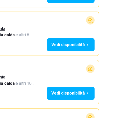
nta
a calda
·
e altri 6…
Vedi disponibilità
nta
a calda
·
e altri 10…
Vedi disponibilità