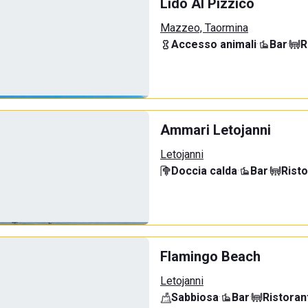
Lido Al Pizzico
Mazzeo, Taormina
Accesso animali
·
Bar
·
R
Ammari Letojanni
Letojanni
Doccia calda
·
Bar
·
Rist
Flamingo Beach
Letojanni
Sabbiosa
·
Bar
·
Ristoran