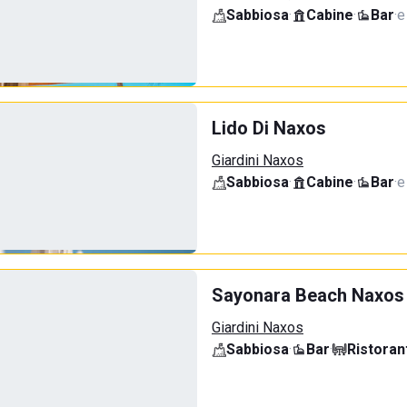
Sabbiosa
·
Cabine
·
Bar
·
e
Lido Di Naxos
Giardini Naxos
Sabbiosa
·
Cabine
·
Bar
·
e
Sayonara Beach Naxos
Giardini Naxos
Sabbiosa
·
Bar
·
Ristoran