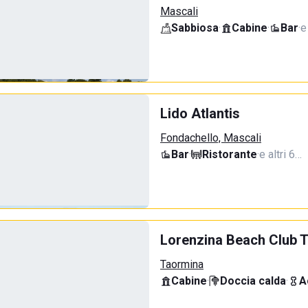
Mascali
Sabbiosa
·
Cabine
·
Bar
·
e
Lido Atlantis
Fondachello, Mascali
Bar
·
Ristorante
·
e altri 6…
Lorenzina Beach Club 
Taormina
Cabine
·
Doccia calda
·
A