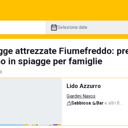
Seleziona date
gge attrezzate Fiumefreddo: pr
no in spiagge per famiglie
ti
Lido Azzurro
Giardini Naxos
Sabbiosa
·
Bar
·
e altri 8…