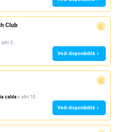
h Club
 altri 5…
Vedi disponibilità
a calda
·
e altri 10…
Vedi disponibilità