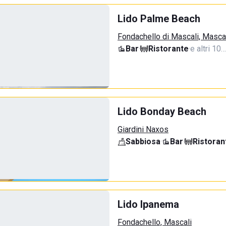
Lido Palme Beach
Fondachello di Mascali, Masca
Bar
·
Ristorante
·
e altri 10…
Lido Bonday Beach
Giardini Naxos
Sabbiosa
·
Bar
·
Ristoran
Lido Ipanema
Fondachello, Mascali