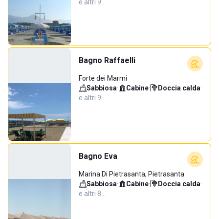
e altri 9…
Bagno Raffaelli
Forte dei Marmi
Sabbiosa
·
Cabine
·
Doccia calda
·
e altri 9…
Bagno Eva
Marina Di Pietrasanta, Pietrasanta
Sabbiosa
·
Cabine
·
Doccia calda
·
e altri 8…