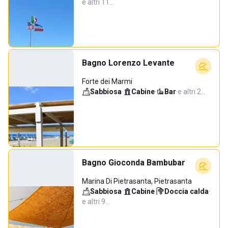
e altri 11…
Bagno Lorenzo Levante
Forte dei Marmi
Sabbiosa
·
Cabine
·
Bar
·
e altri 2…
Bagno Gioconda Bambubar
Marina Di Pietrasanta, Pietrasanta
Sabbiosa
·
Cabine
·
Doccia calda
·
e altri 9…