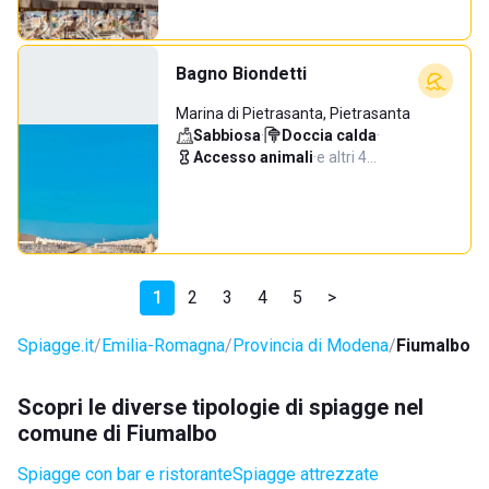
Bagno Biondetti
Marina di Pietrasanta, Pietrasanta
Sabbiosa
·
Doccia calda
·
Accesso animali
·
e altri 4…
1
2
3
4
5
>
Spiagge.it
Emilia-Romagna
Provincia di Modena
Fiumalbo
Scopri le diverse tipologie di spiagge nel
comune di Fiumalbo
Spiagge con bar e ristorante
Spiagge attrezzate