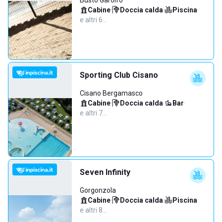
Busto Garolfo
Cabine
·
Doccia calda
·
Piscina
·
e altri 6…
Sporting Club Cisano
Cisano Bergamasco
Cabine
·
Doccia calda
·
Bar
·
e altri 7…
Seven Infinity
Gorgonzola
Cabine
·
Doccia calda
·
Piscina
·
e altri 8…