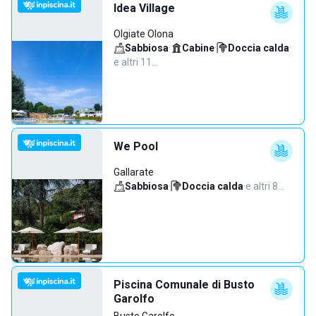
Idea Village
Olgiate Olona
Sabbiosa
·
Cabine
·
Doccia calda
·
e altri 11…
We Pool
Gallarate
Sabbiosa
·
Doccia calda
·
e altri 8…
Piscina Comunale di Busto
Garolfo