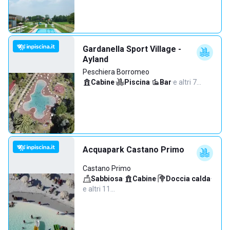
Gardanella Sport Village -
Ayland
Peschiera Borromeo
Cabine
·
Piscina
·
Bar
·
e altri 7…
Acquapark Castano Primo
Castano Primo
Sabbiosa
·
Cabine
·
Doccia calda
·
e altri 11…