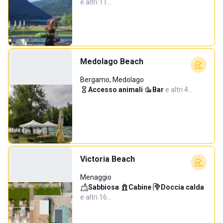
e altri 11…
Medolago Beach
Bergamo, Medolago
Accesso animali
·
Bar
·
e altri 4…
Victoria Beach
Menaggio
Sabbiosa
·
Cabine
·
Doccia calda
·
e altri 16…