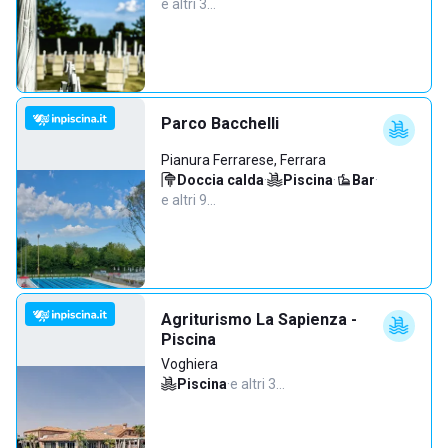
e altri 3…
Parco Bacchelli
Pianura Ferrarese, Ferrara
Doccia calda
·
Piscina
·
Bar
·
e altri 9…
Agriturismo La Sapienza -
Piscina
Voghiera
Piscina
·
e altri 3…