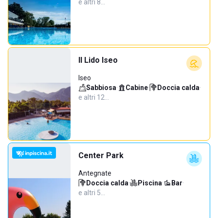
e altri 8…
Il Lido Iseo
Iseo
Sabbiosa
·
Cabine
·
Doccia calda
·
e altri 12…
Center Park
Antegnate
Doccia calda
·
Piscina
·
Bar
·
e altri 5…