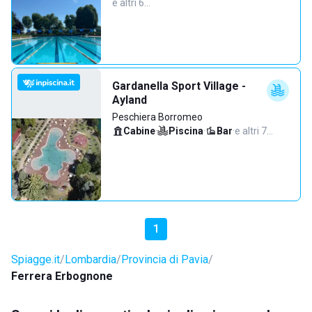
e altri 6…
Gardanella Sport Village -
Ayland
Peschiera Borromeo
Cabine
·
Piscina
·
Bar
·
e altri 7…
1
Spiagge.it
Lombardia
Provincia di Pavia
Ferrera Erbognone