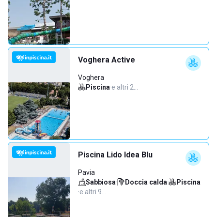
Voghera Active
Voghera
Piscina
·
e altri 2…
Piscina Lido Idea Blu
Pavia
Sabbiosa
·
Doccia calda
·
Piscina
·
e altri 9…