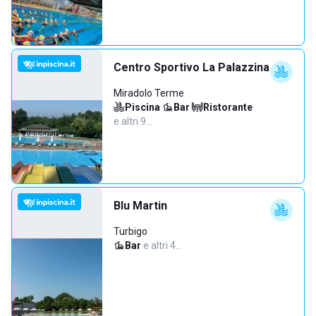
Centro Sportivo La Palazzina
Miradolo Terme
Piscina
·
Bar
·
Ristorante
·
e altri 9…
Blu Martin
Turbigo
Bar
·
e altri 4…