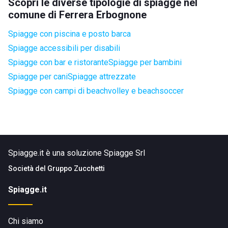
Scopri le diverse tipologie di spiagge nel
comune di Ferrera Erbognone
Spiagge con piscina e posto barca
Spiagge accessibili per disabili
Spiagge con bar e ristorante
Spiagge per bambini
Spiagge per cani
Spiagge attrezzate
Spiagge con campi di beachvolley e beachsoccer
Spiagge.it è una soluzione Spiagge Srl
Società del
Gruppo Zucchetti
Spiagge.it
Chi siamo