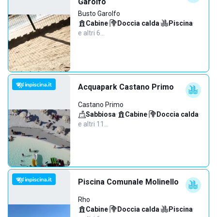
Garolfo
Busto Garolfo
Cabine
·
Doccia calda
·
Piscina
·
e altri 6…
Acquapark Castano Primo
Castano Primo
Sabbiosa
·
Cabine
·
Doccia calda
·
e altri 11…
Piscina Comunale Molinello
Rho
Cabine
·
Doccia calda
·
Piscina
·