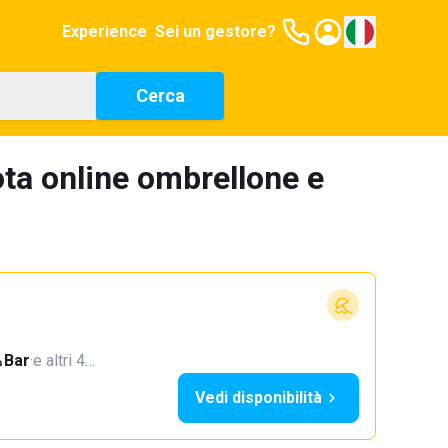
Experience
Sei un gestore?
Cerca
ta online ombrellone e
Bar
·
e altri 4…
Vedi disponibilità