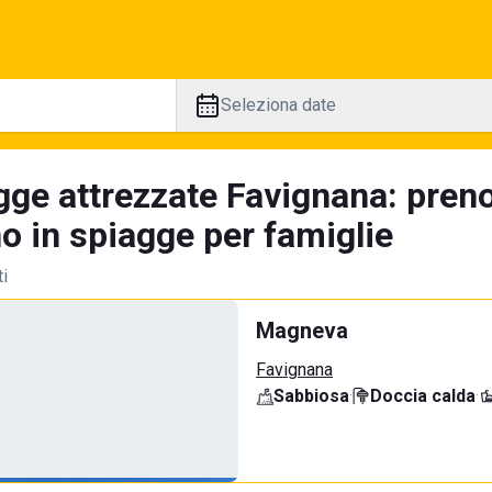
Seleziona date
gge attrezzate Favignana: preno
no in spiagge per famiglie
ti
Magneva
Favignana
Sabbiosa
·
Doccia calda
·