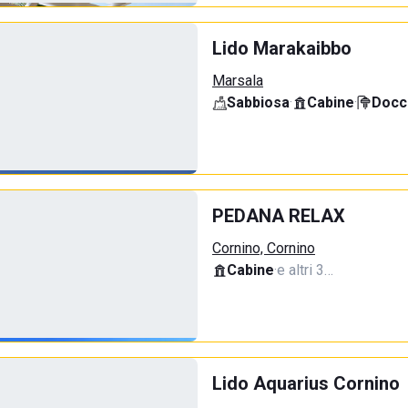
Lido Marakaibbo
Marsala
Sabbiosa
·
Cabine
·
Docci
PEDANA RELAX
Cornino, Cornino
Cabine
·
e altri 3…
Lido Aquarius Cornino