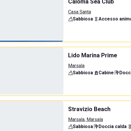
Caloma Sea Club
Casa Santa
Sabbiosa
·
Accesso anima
Lido Marina Prime
Marsala
Sabbiosa
·
Cabine
·
Docci
Stravizio Beach
Marsala, Marsala
Sabbiosa
·
Doccia calda
·