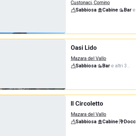
Custonaci, Cornino
Sabbiosa
·
Cabine
·
Bar
·
e
Oasi Lido
Mazara del Vallo
Sabbiosa
·
Bar
·
e altri 3…
Il Circoletto
Mazara del Vallo
Sabbiosa
·
Cabine
·
Docci