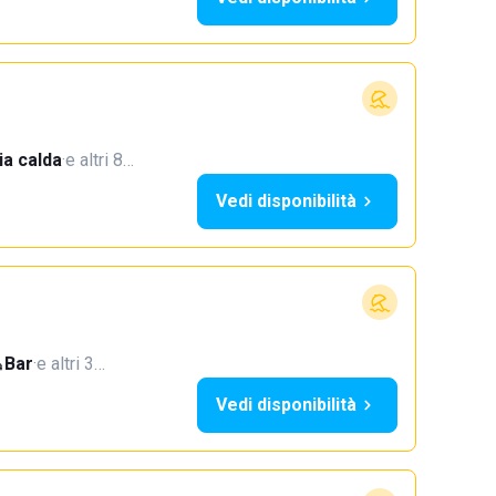
a calda
·
e altri 8…
Vedi disponibilità
Bar
·
e altri 3…
Vedi disponibilità