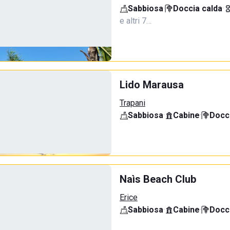
Sabbiosa
·
Doccia calda
·
e altri 7…
Lido Marausa
Trapani
Sabbiosa
·
Cabine
·
Docci
Naìs Beach Club
Erice
Sabbiosa
·
Cabine
·
Docci