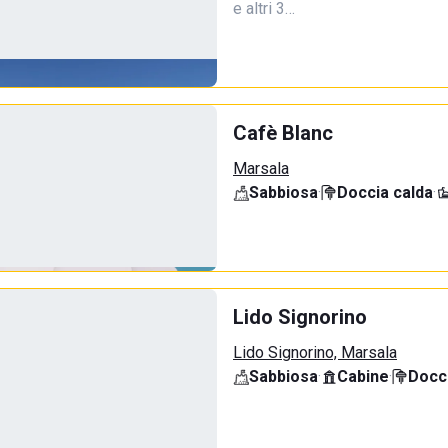
e altri 3…
Cafè Blanc
Marsala
Sabbiosa
·
Doccia calda
·
Lido Signorino
Lido Signorino, Marsala
Sabbiosa
·
Cabine
·
Docci