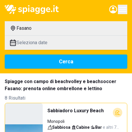
Fasano
Seleziona date
Cerca
Spiagge con campo di beachvolley e beachsoccer
Fasano: prenota online ombrellone e lettino
8 Risultati
Sabbiadoro Luxury Beach
Monopoli
Sabbiosa
·
Cabine
·
Bar
·
e altri 7…