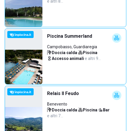
e altri 8…
Piscina Summerland
Campobasso, Guardiaregia
Doccia calda
·
Piscina
·
Accesso animali
·
e altri 9…
Relais Il Feudo
Benevento
Doccia calda
·
Piscina
·
Bar
·
e altri 7…