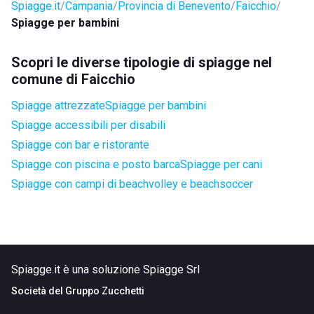
Spiagge.it
Campania
Provincia di Benevento
Faicchio
Spiagge per bambini
Scopri le diverse tipologie di spiagge nel
comune di Faicchio
Spiagge attrezzate
Spiagge per bambini
Spiagge accessibili per disabili
Spiagge con bar e ristorante
Spiagge con piscina e posto barca
Spiagge per cani
Spiagge con campi di beachvolley e beachsoccer
Spiagge.it è una soluzione Spiagge Srl
Società del
Gruppo Zucchetti