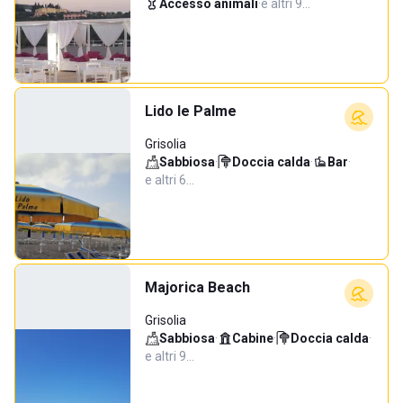
Accesso animali
·
e altri 9…
Lido le Palme
Grisolia
Sabbiosa
·
Doccia calda
·
Bar
·
e altri 6…
Majorica Beach
Grisolia
Sabbiosa
·
Cabine
·
Doccia calda
·
e altri 9…