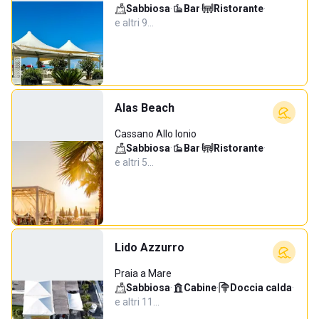
Sabbiosa
·
Bar
·
Ristorante
·
e altri 9…
Alas Beach
Cassano Allo Ionio
Sabbiosa
·
Bar
·
Ristorante
·
e altri 5…
Lido Azzurro
Praia a Mare
Sabbiosa
·
Cabine
·
Doccia calda
·
e altri 11…