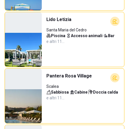
Lido Letizia
Santa Maria del Cedro
Piscina
·
Accesso animali
·
Bar
·
e altri 11…
Pantera Rosa Village
Scalea
Sabbiosa
·
Cabine
·
Doccia calda
·
e altri 11…