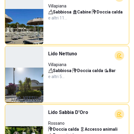
Villapiana
Sabbiosa
·
Cabine
·
Doccia calda
·
e altri 11…
Lido Nettuno
Villapiana
Sabbiosa
·
Doccia calda
·
Bar
·
e altri 5…
Lido Sabbia D'Oro
Rossano
Doccia calda
·
Accesso animali
·