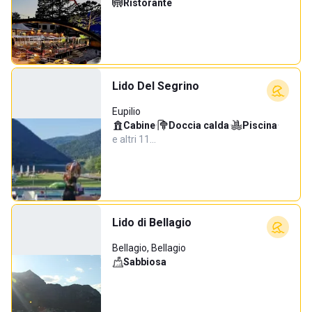
Ristorante
Lido Del Segrino
Eupilio
Cabine
·
Doccia calda
·
Piscina
·
e altri 11…
Lido di Bellagio
Bellagio, Bellagio
Sabbiosa