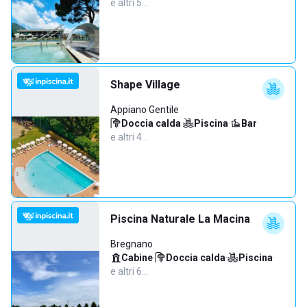
e altri 5…
Shape Village
Appiano Gentile
Doccia calda
·
Piscina
·
Bar
·
e altri 4…
Piscina Naturale La Macina
Bregnano
Cabine
·
Doccia calda
·
Piscina
·
e altri 6…