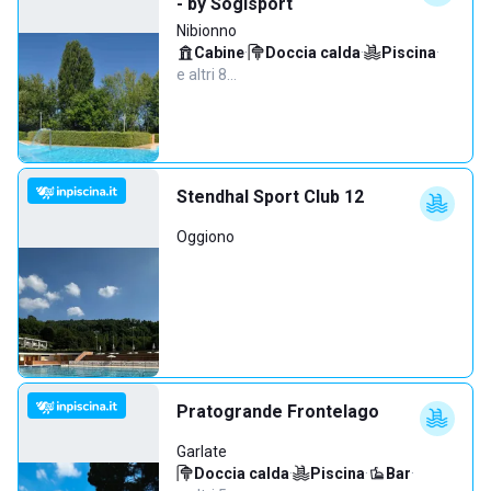
- by Sogisport
Nibionno
Cabine
·
Doccia calda
·
Piscina
·
e altri 8…
Stendhal Sport Club 12
Oggiono
Pratogrande Frontelago
Garlate
Doccia calda
·
Piscina
·
Bar
·