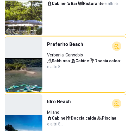
Cabine
·
Bar
·
Ristorante
·
e altri 6…
Preferito Beach
Verbania, Cannobio
Sabbiosa
·
Cabine
·
Doccia calda
·
e altri 8…
Idro Beach
Milano
Cabine
·
Doccia calda
·
Piscina
·
e altri 8…