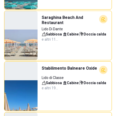
Saraghina Beach And
Restaurant
Lido Di Dante
Sabbiosa
·
Cabine
·
Doccia calda
·
e altri 11…
Stabilimento Balneare Oxide
Lido di Classe
Sabbiosa
·
Cabine
·
Doccia calda
·
e altri 19…