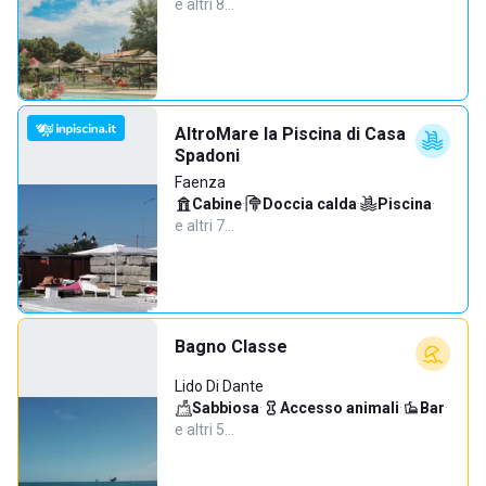
e altri 8…
AltroMare la Piscina di Casa
Spadoni
Faenza
Cabine
·
Doccia calda
·
Piscina
·
e altri 7…
Bagno Classe
Lido Di Dante
Sabbiosa
·
Accesso animali
·
Bar
·
e altri 5…