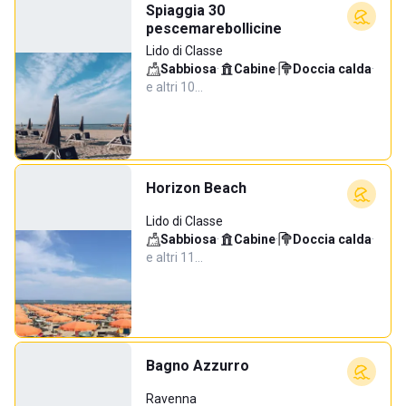
Spiaggia 30
pescemarebollicine
Lido di Classe
Sabbiosa
·
Cabine
·
Doccia calda
·
e altri 10…
Horizon Beach
Lido di Classe
Sabbiosa
·
Cabine
·
Doccia calda
·
e altri 11…
Bagno Azzurro
Ravenna