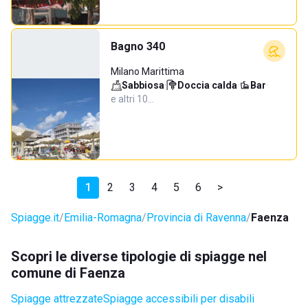
Bagno 340
Milano Marittima
Sabbiosa
·
Doccia calda
·
Bar
·
e altri 10…
1
2
3
4
5
6
>
Spiagge.it
Emilia-Romagna
Provincia di Ravenna
Faenza
Scopri le diverse tipologie di spiagge nel
comune di Faenza
Spiagge attrezzate
Spiagge accessibili per disabili