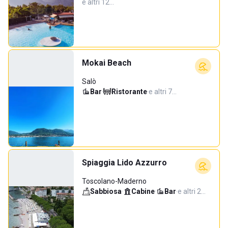
e altri 12…
Mokai Beach
Salò
Bar
·
Ristorante
·
e altri 7…
Spiaggia Lido Azzurro
Toscolano-Maderno
Sabbiosa
·
Cabine
·
Bar
·
e altri 2…