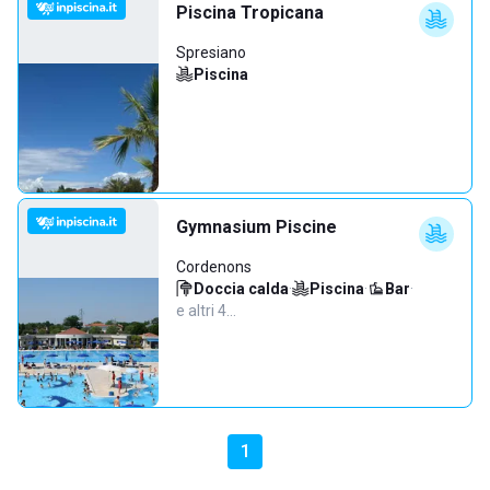
Piscina Tropicana
Spresiano
Piscina
Gymnasium Piscine
Cordenons
Doccia calda
·
Piscina
·
Bar
·
e altri 4…
1