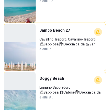
e altri 17…
Jambo Beach 27
Cavallino Treporti, Cavallino-Treporti
Sabbiosa
·
Doccia calda
·
Bar
·
e altri 7…
Doggy Beach
Lignano Sabbiadoro
Sabbiosa
·
Cabine
·
Doccia calda
·
e altri 8…