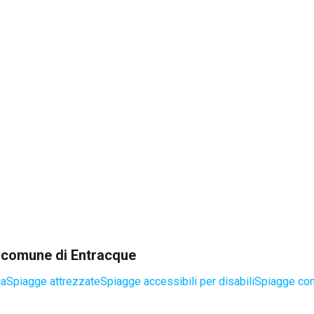
el comune di Entracque
ca
Spiagge attrezzate
Spiagge accessibili per disabili
Spiagge con 