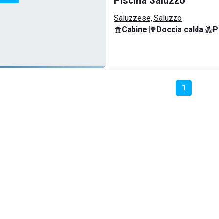
Piscina Saluzzo
Saluzzese, Saluzzo
Cabine
·
Doccia calda
·
P
1