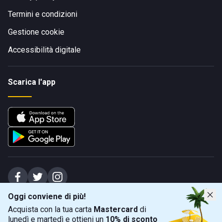
Termini e condizioni
Gestione cookie
Accessibilità digitale
Scarica l'app
Oggi conviene di più!
Spiagge Srl - Sede legale: Via Marecchiese 48, 47923 Rimini (RN), IT -
Acquista con la tua carta
Mastercard
di
capitale sociale Euro 31245,57 - Iscritta al registro delle imprese di Rimini
lunedì e martedì e ottieni un
10% di sconto
Sede operativa: Via Flaminia 180, 47924 Rimini (RN), IT
-
+39 0541 772375
-