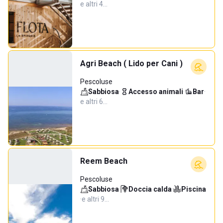
e altri 4…
Agri Beach ( Lido per Cani )
Pescoluse
Sabbiosa
·
Accesso animali
·
Bar
·
e altri 6…
Reem Beach
Pescoluse
Sabbiosa
·
Doccia calda
·
Piscina
·
e altri 9…