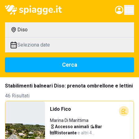
Diso
Seleziona date
Cerca
Stabilimenti balneari Diso: prenota ombrellone e lettini
46 Risultati
Lido Fico
Marina Di Marittima
Accesso animali
·
Bar
·
Ristorante
·
e altri 4…