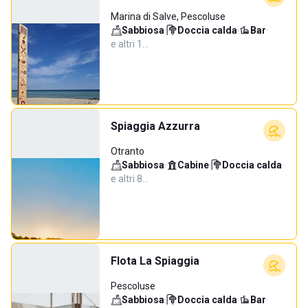
Marina di Salve, Pescoluse
Sabbiosa
·
Doccia calda
·
Bar
·
e altri 1…
Spiaggia Azzurra
Otranto
Sabbiosa
·
Cabine
·
Doccia calda
·
e altri 8…
Flota La Spiaggia
Pescoluse
Sabbiosa
·
Doccia calda
·
Bar
·