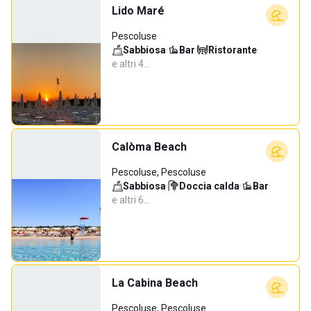
Lido Maré
Pescoluse
Sabbiosa
·
Bar
·
Ristorante
·
e altri 4…
Calòma Beach
Pescoluse, Pescoluse
Sabbiosa
·
Doccia calda
·
Bar
·
e altri 6…
La Cabina Beach
Pescoluse, Pescoluse