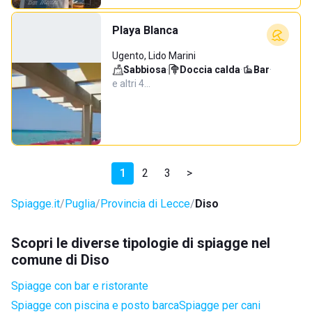
Playa Blanca
Ugento, Lido Marini
Sabbiosa
·
Doccia calda
·
Bar
·
e altri 4…
1
2
3
>
Spiagge.it
Puglia
Provincia di Lecce
Diso
Scopri le diverse tipologie di spiagge nel
comune di Diso
Spiagge con bar e ristorante
Spiagge con piscina e posto barca
Spiagge per cani