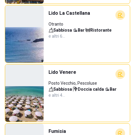
Lido La Castellana
Otranto
Sabbiosa
·
Bar
·
Ristorante
·
e altri 6…
Lido Venere
Posto Vecchio, Pescoluse
Sabbiosa
·
Doccia calda
·
Bar
·
e altri 4…
Fumisia