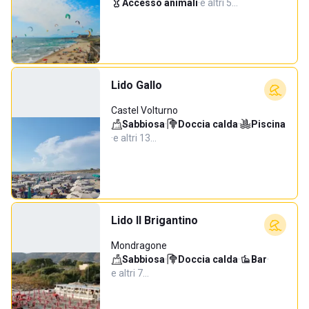
Accesso animali
·
e altri 5…
Lido Gallo
Castel Volturno
Sabbiosa
·
Doccia calda
·
Piscina
·
e altri 13…
Lido Il Brigantino
Mondragone
Sabbiosa
·
Doccia calda
·
Bar
·
e altri 7…