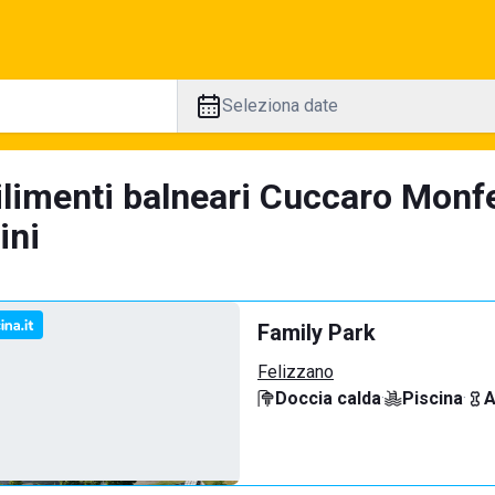
Seleziona date
ilimenti balneari Cuccaro Monf
ini
Family Park
Felizzano
Doccia calda
·
Piscina
·
A