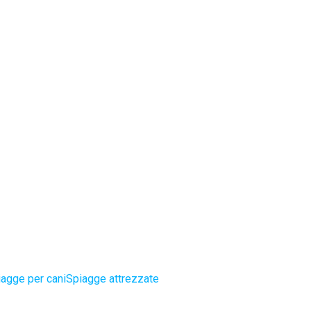
agge per cani
Spiagge attrezzate