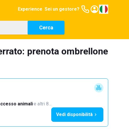
Experience
Sei un gestore?
Cerca
errato: prenota ombrellone
ccesso animali
·
e altri 8…
Vedi disponibilità