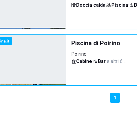
Doccia calda
·
Piscina
·
B
Piscina di Poirino
Poirino
Cabine
·
Bar
·
e altri 6…
1