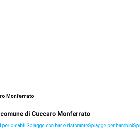
ro Monferrato
el comune di Cuccaro Monferrato
 per disabili
Spiagge con bar e ristorante
Spiagge per bambini
Spi