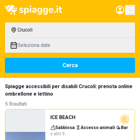
Crucoli
Seleziona date
Cerca
Spiagge accessibili per disabili Crucoli: prenota online
ombrellone e lettino
5 Risultati
ICE BEACH
Sabbiosa
·
Accesso animali
·
Bar
·
e altri 9…