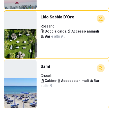
Lido Sabbia D'Oro
Rossano
Doccia calda
·
Accesso animali
·
Bar
·
e altri 9…
Samì
Crucoli
Cabine
·
Accesso animali
·
Bar
·
e altri 9…