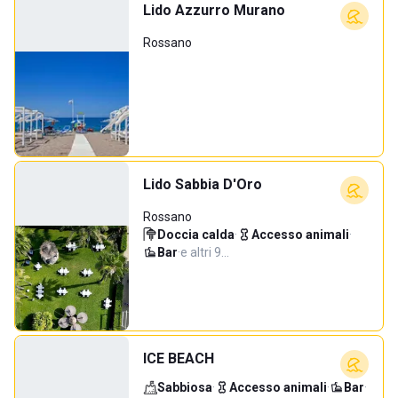
Lido Azzurro Murano
Rossano
Lido Sabbia D'Oro
Rossano
Doccia calda
·
Accesso animali
·
Bar
·
e altri 9…
ICE BEACH
Sabbiosa
·
Accesso animali
·
Bar
·