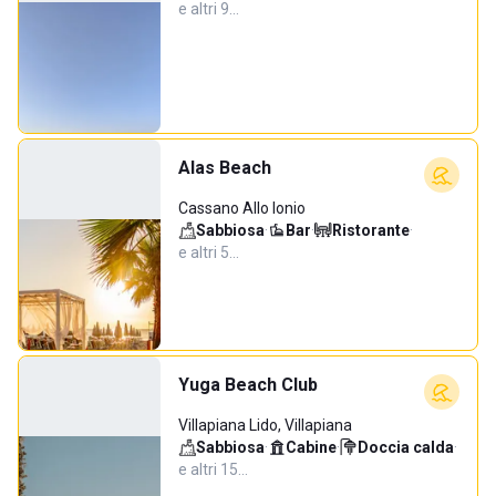
e altri 9…
Alas Beach
Cassano Allo Ionio
Sabbiosa
·
Bar
·
Ristorante
·
e altri 5…
Yuga Beach Club
Villapiana Lido, Villapiana
Sabbiosa
·
Cabine
·
Doccia calda
·
e altri 15…