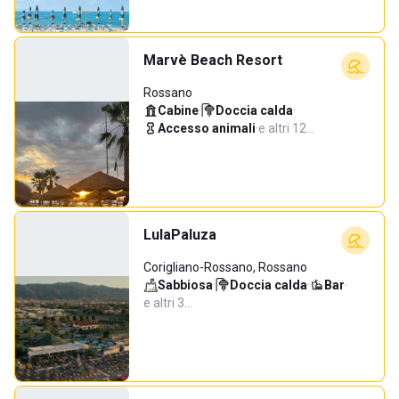
Marvè Beach Resort
Rossano
Cabine
·
Doccia calda
·
Accesso animali
·
e altri 12…
LulaPaluza
Corigliano-Rossano, Rossano
Sabbiosa
·
Doccia calda
·
Bar
·
e altri 3…