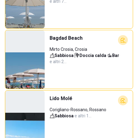
e altri 7…
Bagdad Beach
Mirto Crosia, Crosia
Sabbiosa
·
Doccia calda
·
Bar
·
e altri 2…
Lido Molé
Corigliano-Rossano, Rossano
Sabbiosa
·
e altri 1…