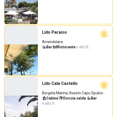
Lido Paraiso
Amendolara
Bar
·
Ristorante
·
e altri 8…
Lido Cala Castello
Borgata Marina, Roseto Capo Spulico
Cabine
·
Doccia calda
·
Bar
·
e altri 9…