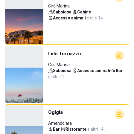
Cirò Marina
Sabbiosa
·
Cabine
·
Accesso animali
·
e altri 14…
Lido Turriazzo
Cirò Marina
Sabbiosa
·
Accesso animali
·
Bar
·
e altri 11…
Ogigia
Amendolara
Bar
·
Ristorante
·
e altri 14…