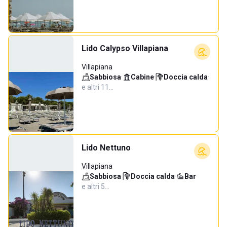
Lido Calypso Villapiana
Villapiana
Sabbiosa
·
Cabine
·
Doccia calda
·
e altri 11…
Lido Nettuno
Villapiana
Sabbiosa
·
Doccia calda
·
Bar
·
e altri 5…