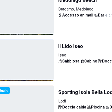
Medolago Beach
Bergamo, Medolago
Accesso animali
·
Bar
·
e al
Il Lido Iseo
Iseo
Sabbiosa
·
Cabine
·
Docci
Sporting Isola Bella Lod
Lodi
Doccia calda
·
Piscina
·
B