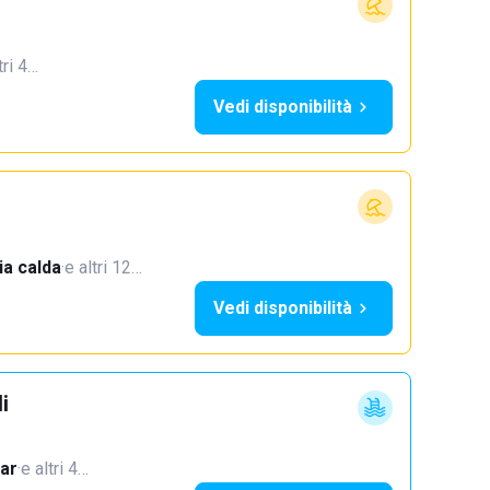
tri 4…
Vedi disponibilità
a calda
·
e altri 12…
Vedi disponibilità
i
ar
·
e altri 4…