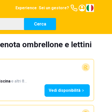
Experience
Sei un gestore?
Cerca
enota ombrellone e lettini
iscina
·
e altri 8…
Vedi disponibilità