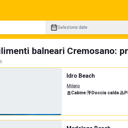
Seleziona date
ilimenti balneari Cremosano: pr
ti
Idro Beach
Milano
Cabine
·
Doccia calda
·
P