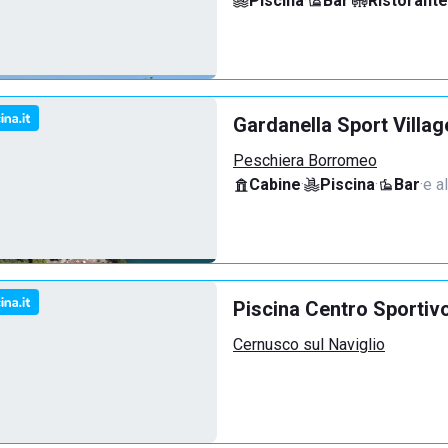
Piscina
·
Bar
·
Ristorante
Gardanella Sport Villag
Peschiera Borromeo
Cabine
·
Piscina
·
Bar
·
e al
Piscina Centro Sportiv
Cernusco sul Naviglio