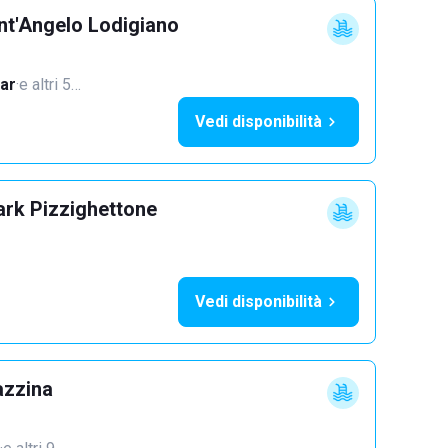
nt'Angelo Lodigiano
ar
·
e altri 5…
Vedi disponibilità
ark Pizzighettone
Vedi disponibilità
azzina