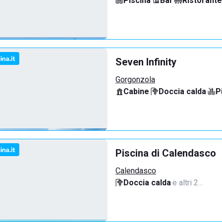
Piscina
·
Bar
·
Ristorante
Seven Infinity
Gorgonzola
Cabine
·
Doccia calda
·
P
Piscina di Calendasco
Calendasco
Doccia calda
·
e altri 2…