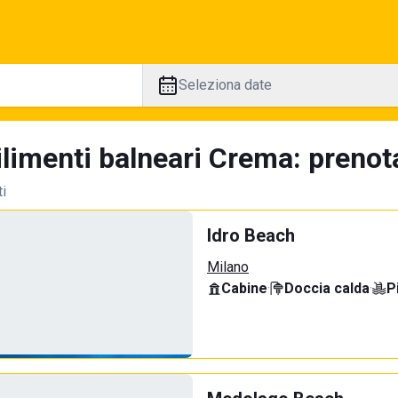
Seleziona date
limenti balneari Crema: prenota
ti
Idro Beach
Milano
Cabine
·
Doccia calda
·
P