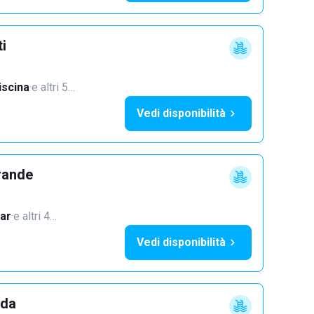
ti
iscina
·
e altri 5…
Vedi disponibilità
rande
ar
·
e altri 4…
Vedi disponibilità
dda