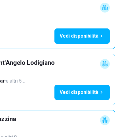
Vedi disponibilità
nt'Angelo Lodigiano
ar
·
e altri 5…
Vedi disponibilità
azzina