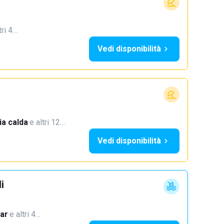
tri 4…
Vedi disponibilità
a calda
·
e altri 12…
Vedi disponibilità
i
ar
·
e altri 4…