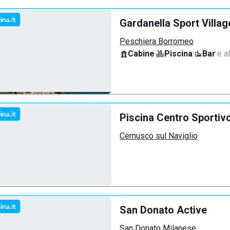
Gardanella Sport Villag
Peschiera Borromeo
Cabine
·
Piscina
·
Bar
·
e al
Piscina Centro Sportiv
Cernusco sul Naviglio
San Donato Active
San Donato Milanese