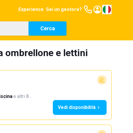
Experience
Sei un gestore?
Cerca
 ombrellone e lettini
iscina
·
e altri 8…
Vedi disponibilità