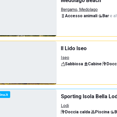
Medolago Beach
Bergamo, Medolago
Accesso animali
·
Bar
·
e al
Il Lido Iseo
Iseo
Sabbiosa
·
Cabine
·
Docci
Sporting Isola Bella Lod
Lodi
Doccia calda
·
Piscina
·
B