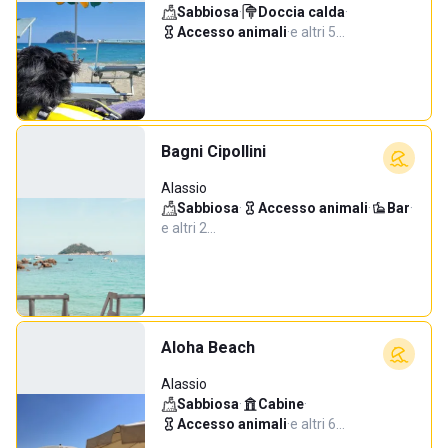
Sabbiosa
·
Doccia calda
·
Accesso animali
·
e altri 5…
Bagni Cipollini
Alassio
Sabbiosa
·
Accesso animali
·
Bar
·
e altri 2…
Aloha Beach
Alassio
Sabbiosa
·
Cabine
·
Accesso animali
·
e altri 6…