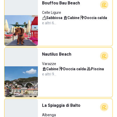
Bouffou Bau Beach
Celle Ligure
Sabbiosa
·
Cabine
·
Doccia calda
·
e altri 6…
Nautilus Beach
Varazze
Cabine
·
Doccia calda
·
Piscina
·
e altri 9…
La Spiaggia di Balto
Albenga