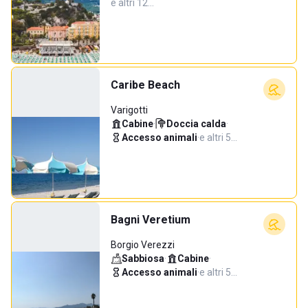
e altri 12…
Caribe Beach
Varigotti
Cabine
·
Doccia calda
·
Accesso animali
·
e altri 5…
Bagni Veretium
Borgio Verezzi
Sabbiosa
·
Cabine
·
Accesso animali
·
e altri 5…