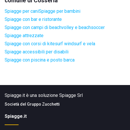
comune di Cosseria
Spiagge per cani
Spiagge per bambini
Spiagge con bar e ristorante
Spiagge con campi di beachvolley e beachsoccer
Spiagge attrezzate
Spiagge con corsi di kitesurf windsurf e vela
Spiagge accessibili per disabili
Spiagge con piscina e posto barca
Spiagge.it è una soluzione Spiagge Srl
Società del
Gruppo Zucchetti
Spiagge.it