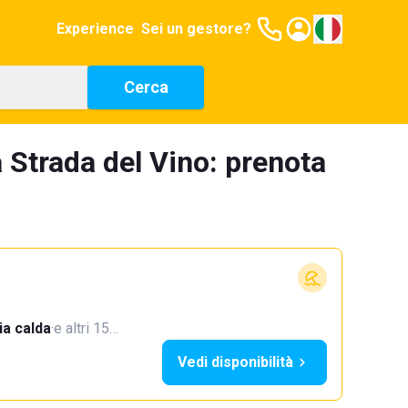
Experience
Sei un gestore?
Cerca
a Strada del Vino: prenota
a calda
·
e altri 15…
Vedi disponibilità