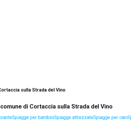
Cortaccia sulla Strada del Vino
l comune di Cortaccia sulla Strada del Vino
orante
Spiagge per bambini
Spiagge attrezzate
Spiagge per cani
S