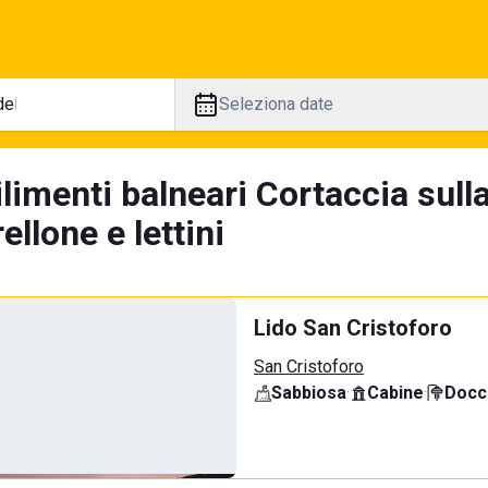
Seleziona date
limenti balneari Cortaccia sull
llone e lettini
Lido San Cristoforo
San Cristoforo
Sabbiosa
·
Cabine
·
Docci