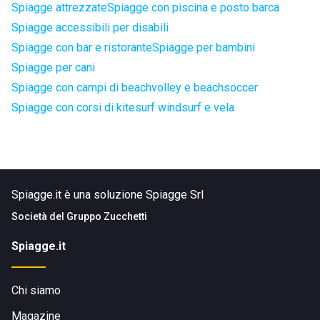
Spiagge attrezzate
Spiagge con piscina e posto barca
Spiagge accessibili per disabili
Spiagge con bar e ristorante
Spiagge per bambini
Spiagge per cani
Spiagge con campi di beachvolley e beachsoccer
Spiagge con corsi di kitesurf windsurf e vela
Spiagge.it è una soluzione Spiagge Srl
Società del
Gruppo Zucchetti
Spiagge.it
Chi siamo
Magazine