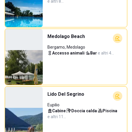
e altri 8…
Medolago Beach
Bergamo, Medolago
Accesso animali
·
Bar
·
e altri 4…
Lido Del Segrino
Eupilio
Cabine
·
Doccia calda
·
Piscina
·
e altri 11…