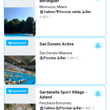
Berlinguer
Moncucco, Milano
Cabine
·
Doccia calda
·
Bar
·
e altri 1…
San Donato Active
San Donato Milanese
Piscina
·
Bar
·
e altri 2…
Gardanella Sport Village -
Ayland
Peschiera Borromeo
Cabine
·
Piscina
·
Bar
·
e altri 7…