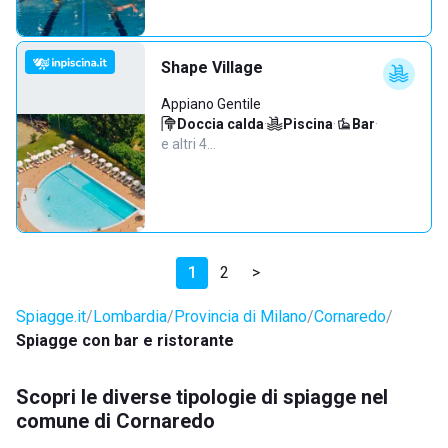
Shape Village
Appiano Gentile
Doccia calda
·
Piscina
·
Bar
·
e altri 4…
1
2
>
Spiagge.it
Lombardia
Provincia di Milano
Cornaredo
Spiagge con bar e ristorante
Scopri le diverse tipologie di spiagge nel
comune di Cornaredo