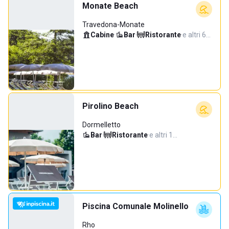
Monate Beach
Travedona-Monate
Cabine
·
Bar
·
Ristorante
·
e altri 6…
Pirolino Beach
Dormelletto
Bar
·
Ristorante
·
e altri 1…
Piscina Comunale Molinello
Rho