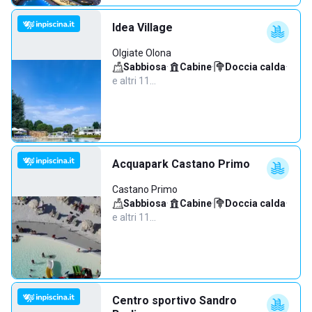
Idea Village
Olgiate Olona
Sabbiosa
·
Cabine
·
Doccia calda
·
e altri 11…
Acquapark Castano Primo
Castano Primo
Sabbiosa
·
Cabine
·
Doccia calda
·
e altri 11…
Centro sportivo Sandro