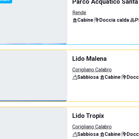
Parco Acquatico Santa
Rende
Cabine
·
Doccia calda
·
P
Lido Malena
Corigliano Calabro
Sabbiosa
·
Cabine
·
Docci
Lido Tropix
Corigliano Calabro
Sabbiosa
·
Cabine
·
Docci