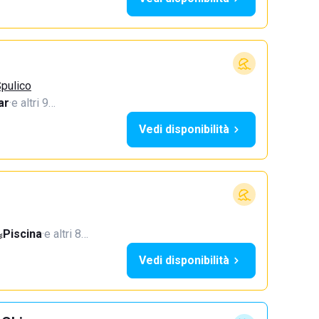
pulico
ar
·
e altri 9…
Vedi disponibilità
Piscina
·
e altri 8…
Vedi disponibilità