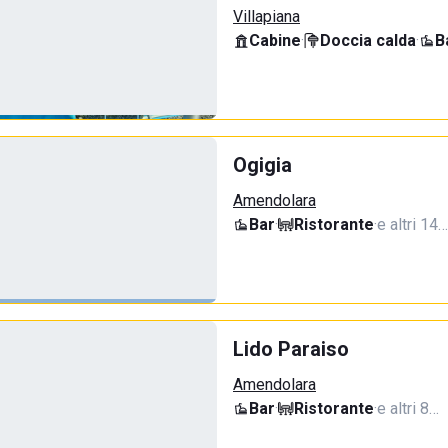
Villapiana
Cabine
·
Doccia calda
·
B
Ogigia
Amendolara
Bar
·
Ristorante
·
e altri 14…
Lido Paraiso
Amendolara
Bar
·
Ristorante
·
e altri 8…