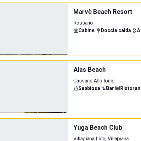
Marvè Beach Resort
Rossano
Cabine
·
Doccia calda
·
A
Alas Beach
Cassano Allo Ionio
Sabbiosa
·
Bar
·
Ristoran
Yuga Beach Club
Villapiana Lido, Villapiana