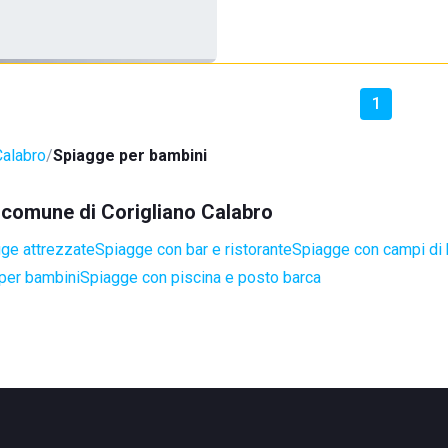
1
Calabro
Spiagge per bambini
l comune di Corigliano Calabro
ge attrezzate
Spiagge con bar e ristorante
Spiagge con campi di
per bambini
Spiagge con piscina e posto barca