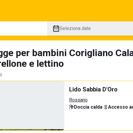
Seleziona date
gge per bambini Corigliano Cala
llone e lettino
ti
Lido Sabbia D'Oro
Rossano
Doccia calda
·
Accesso an