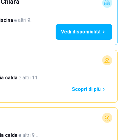
 Chiara
iscina
·
e altri 9…
Vedi disponibilità
a calda
·
e altri 11…
Scopri di più
a calda
·
e altri 9…