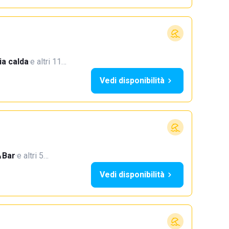
a calda
·
e altri 11…
Vedi disponibilità
Bar
·
e altri 5…
Vedi disponibilità