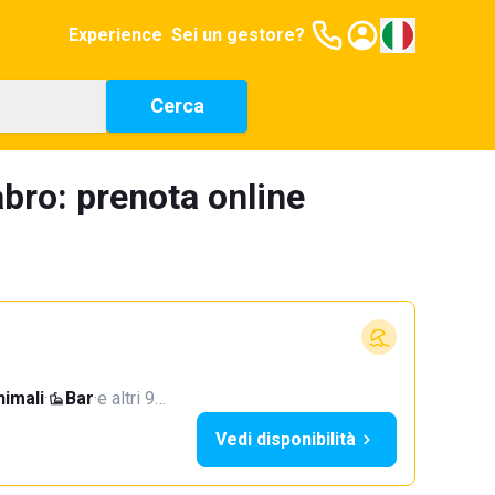
Experience
Sei un gestore?
Cerca
bro: prenota online
imali
·
Bar
·
e altri 9…
Vedi disponibilità