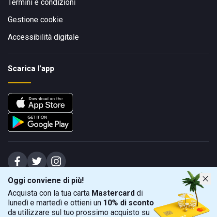
Termini e condizioni
Gestione cookie
Accessibilità digitale
Scarica l'app
Oggi conviene di più!
Spiagge Srl - Sede legale: Via Marecchiese 48, 47923 Rimini (RN), IT -
Acquista con la tua carta
Mastercard
di
capitale sociale Euro 31245,57 - Iscritta al registro delle imprese di Rimini
lunedì e martedì e ottieni un
10% di sconto
Sede operativa: Via Flaminia 180, 47924 Rimini (RN), IT
-
+39 0541 772375
-
info@spiagge.it
- p.i./c.f. 04536640404
da utilizzare sul tuo prossimo acquisto su