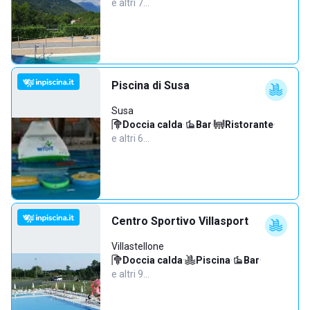
e altri 7…
Piscina di Susa
Susa
Doccia calda
·
Bar
·
Ristorante
·
e altri 6…
Centro Sportivo Villasport
Villastellone
Doccia calda
·
Piscina
·
Bar
·
e altri 9…