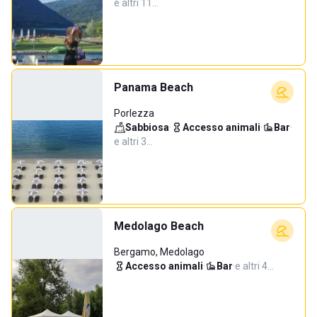
e altri 11…
Panama Beach
Porlezza
Sabbiosa
·
Accesso animali
·
Bar
·
e altri 3…
Medolago Beach
Bergamo, Medolago
Accesso animali
·
Bar
·
e altri 4…