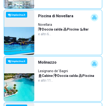
Piscina di Novellara
Novellara
Doccia calda
·
Piscina
·
Bar
·
e altri 6…
Molinazzo
Lesignano de' Bagni
Cabine
·
Doccia calda
·
Piscina
·
e altri 11…