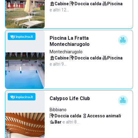
Cabine
·
Doccia calda
·
Piscina
·
e altri 12…
Piscina La Fratta
Montechiarugolo
Montechiarugolo
Cabine
·
Doccia calda
·
Piscina
·
e altri 9…
Calypso Life Club
Bibbiano
Doccia calda
·
Accesso animali
·
Bar
·
e altri 8…