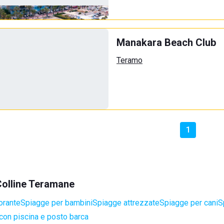
Manakara Beach Club
Teramo
1
 Colline Teramane
orante
Spiagge per bambini
Spiagge attrezzate
Spiagge per cani
S
con piscina e posto barca