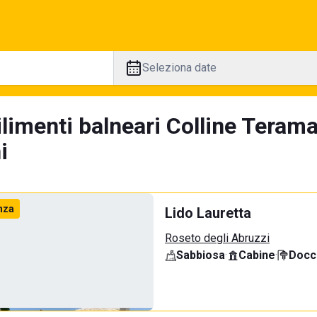
Seleziona date
ilimenti balneari Colline Teram
i
nza
Lido Lauretta
Roseto degli Abruzzi
Sabbiosa
·
Cabine
·
Docci