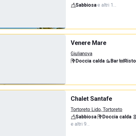
Sabbiosa
·
e altri 1…
Venere Mare
Giulianova
Doccia calda
·
Bar
·
Rist
Chalet Santafe
Tortoreto Lido, Tortoreto
Sabbiosa
·
Doccia calda
·
e altri 9…