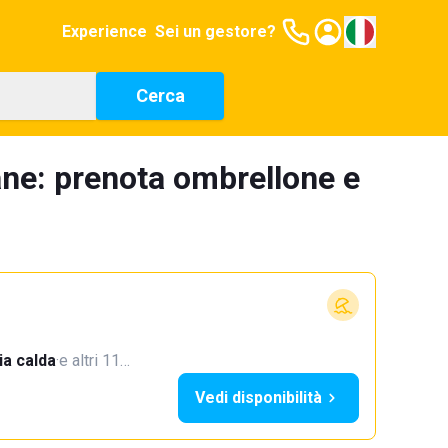
Experience
Sei un gestore?
Cerca
ane: prenota ombrellone e
a calda
·
e altri 11…
Vedi disponibilità