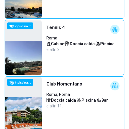
Tennis 4
Roma
Cabine
·
Doccia calda
·
Piscina
·
e altri 3…
Club Nomentano
Roma, Roma
Doccia calda
·
Piscina
·
Bar
·
e altri 11…