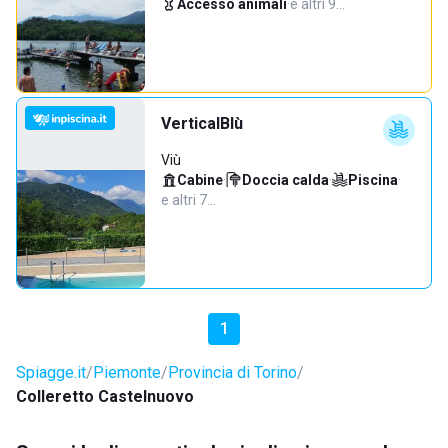
Accesso animali
·
e altri 9…
VerticalBlù
Viù
Cabine
·
Doccia calda
·
Piscina
·
e altri 7…
1
Spiagge.it
Piemonte
Provincia di Torino
Colleretto Castelnuovo