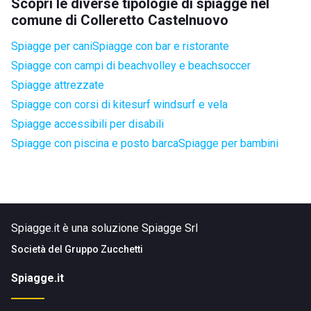
Scopri le diverse tipologie di spiagge nel
comune di Colleretto Castelnuovo
Spiagge per cani
Spiagge con bar e ristorante
Spiagge con campi di beachvolley e beachsoccer
Spiagge attrezzate
Spiagge con corsi di kitesurf windsurf e vela
Spiagge accessibili per disabili
Spiagge con piscina e posto barca
Spiagge per bambini
Spiagge.it è una soluzione Spiagge Srl
Società del
Gruppo Zucchetti
Spiagge.it