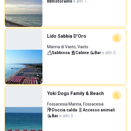
Ristorante
·
e altri 7…
Lido Sabbia D'Oro
Marina di Vasto, Vasto
Sabbiosa
·
Cabine
·
Bar
·
e altri 2…
Yoki Dogs Family & Beach
Fossacesia Marina, Fossacesia
Doccia calda
·
Accesso animali
·
Bar
·
e altri 3…