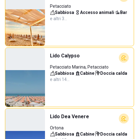
Petacciato
Sabbiosa
·
Accesso animali
·
Bar
·
e altri 3…
Lido Calypso
Petacciato Marina, Petacciato
Sabbiosa
·
Cabine
·
Doccia calda
·
e altri 14…
Lido Dea Venere
Ortona
Sabbiosa
·
Cabine
·
Doccia calda
·