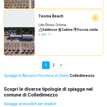
Teoma Beach
Lido Riccio, Ortona
Sabbiosa
·
Cabine
·
Doccia calda
·
e altri 11…
1
2
>
Spiagge.it
Abruzzo
Provincia di Chieti
Colledimezzo
Scopri le diverse tipologie di spiagge nel
comune di Colledimezzo
Spiagge accessibili per disabili