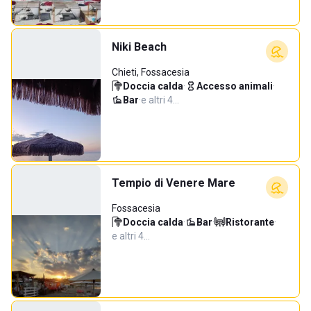
Niki Beach
Chieti, Fossacesia
Doccia calda
·
Accesso animali
·
Bar
·
e altri 4…
Tempio di Venere Mare
Fossacesia
Doccia calda
·
Bar
·
Ristorante
·
e altri 4…