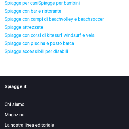
Spiagge per cani
Spiagge per bambini
Spiagge con bar e ristorante
Spiagge con campi di beachvolley e beachsoccer
Spiagge attrezzate
Spiagge con corsi di kitesurf windsurf e vela
Spiagge con piscina e posto barca
Spiagge accessibili per disabili
Spiagge.it
Chi siamo
Magazine
La nostra linea editoriale