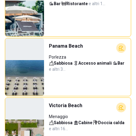
Bar
·
Ristorante
·
e altri 1…
Panama Beach
Porlezza
Sabbiosa
·
Accesso animali
·
Bar
·
e altri 3…
Victoria Beach
Menaggio
Sabbiosa
·
Cabine
·
Doccia calda
·
e altri 16…