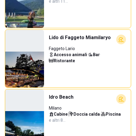
e altri 11…
Lido di Faggeto Miamilaryo
Faggeto Lario
Accesso animali
·
Bar
·
Ristorante
Idro Beach
Milano
Cabine
·
Doccia calda
·
Piscina
·
e altri 8…