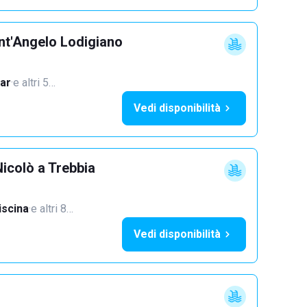
nt'Angelo Lodigiano
ar
·
e altri 5…
Vedi disponibilità
icolò a Trebbia
iscina
·
e altri 8…
Vedi disponibilità