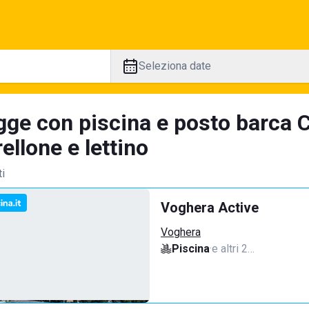
Seleziona date
gge con piscina e posto barca C
llone e lettino
ti
Voghera Active
Voghera
Piscina
·
e altri 2…