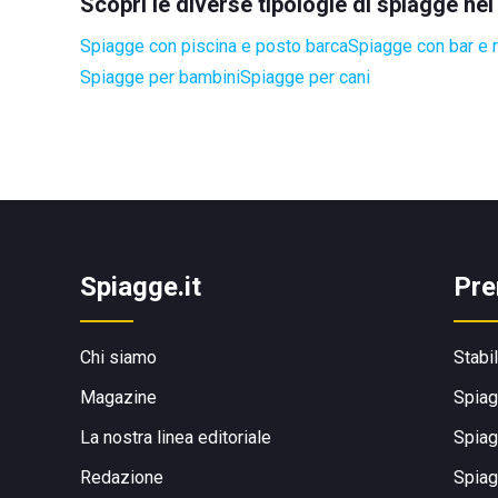
Scopri le diverse tipologie di spiagge ne
Spiagge con piscina e posto barca
Spiagge con bar e r
Spiagge per bambini
Spiagge per cani
Spiagge.it
Pre
Chi siamo
Stabi
Magazine
Spiag
La nostra linea editoriale
Spiag
Redazione
Spiag