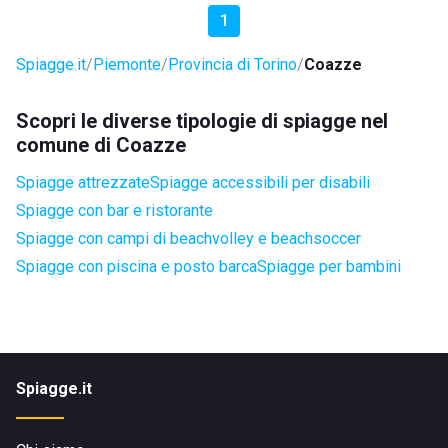
1
Spiagge.it
Piemonte
Provincia di Torino
Coazze
Scopri le diverse tipologie di spiagge nel
comune di Coazze
Spiagge attrezzate
Spiagge accessibili per disabili
Spiagge con bar e ristorante
Spiagge con campi di beachvolley e beachsoccer
Spiagge con piscina e posto barca
Spiagge per bambini
Spiagge.it