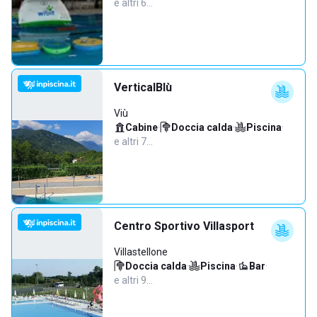
e altri 6…
VerticalBlù
Viù
Cabine
·
Doccia calda
·
Piscina
·
e altri 7…
Centro Sportivo Villasport
Villastellone
Doccia calda
·
Piscina
·
Bar
·
e altri 9…