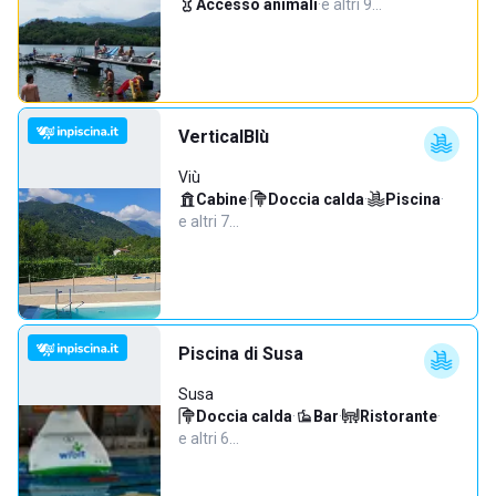
Accesso animali
·
e altri 9…
VerticalBlù
Viù
Cabine
·
Doccia calda
·
Piscina
·
e altri 7…
Piscina di Susa
Susa
Doccia calda
·
Bar
·
Ristorante
·
e altri 6…