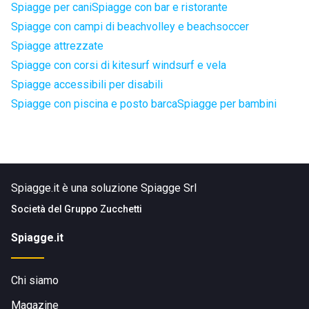
Spiagge per cani
Spiagge con bar e ristorante
Spiagge con campi di beachvolley e beachsoccer
Spiagge attrezzate
Spiagge con corsi di kitesurf windsurf e vela
Spiagge accessibili per disabili
Spiagge con piscina e posto barca
Spiagge per bambini
Spiagge.it è una soluzione Spiagge Srl
Società del
Gruppo Zucchetti
Spiagge.it
Chi siamo
Magazine