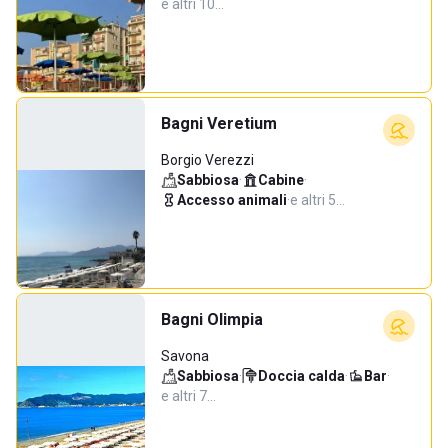
e altri 10…
Bagni Veretium
Borgio Verezzi
Sabbiosa
·
Cabine
·
Accesso animali
·
e altri 5…
Bagni Olimpia
Savona
Sabbiosa
·
Doccia calda
·
Bar
·
e altri 7…