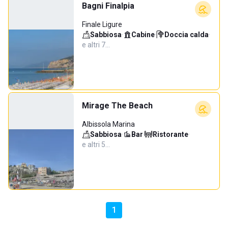
Bagni Finalpia
Finale Ligure
Sabbiosa
·
Cabine
·
Doccia calda
·
e altri 7…
Mirage The Beach
Albissola Marina
Sabbiosa
·
Bar
·
Ristorante
·
e altri 5…
1