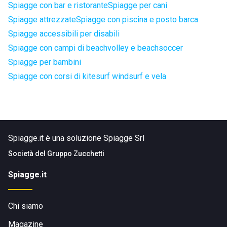
Spiagge con bar e ristorante
Spiagge per cani
Spiagge attrezzate
Spiagge con piscina e posto barca
Spiagge accessibili per disabili
Spiagge con campi di beachvolley e beachsoccer
Spiagge per bambini
Spiagge con corsi di kitesurf windsurf e vela
Spiagge.it è una soluzione Spiagge Srl
Società del
Gruppo Zucchetti
Spiagge.it
Chi siamo
Magazine