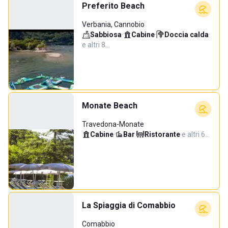
Preferito Beach
Verbania, Cannobio
Sabbiosa
·
Cabine
·
Doccia calda
·
e altri 8…
Monate Beach
Travedona-Monate
Cabine
·
Bar
·
Ristorante
·
e altri 6…
La Spiaggia di Comabbio
Comabbio