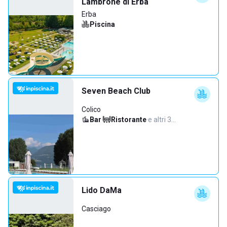
Lambrone di Erba
Erba
Piscina
Seven Beach Club
Colico
Bar
·
Ristorante
·
e altri 3…
Lido DaMa
Casciago