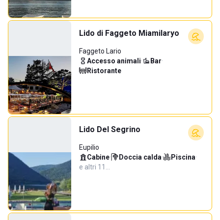
Lido di Faggeto Miamilaryo
Faggeto Lario
Accesso animali
·
Bar
·
Ristorante
Lido Del Segrino
Eupilio
Cabine
·
Doccia calda
·
Piscina
·
e altri 11…