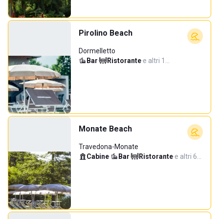
Pirolino Beach
Dormelletto
Bar
·
Ristorante
·
e altri 1…
Monate Beach
Travedona-Monate
Cabine
·
Bar
·
Ristorante
·
e altri 6…