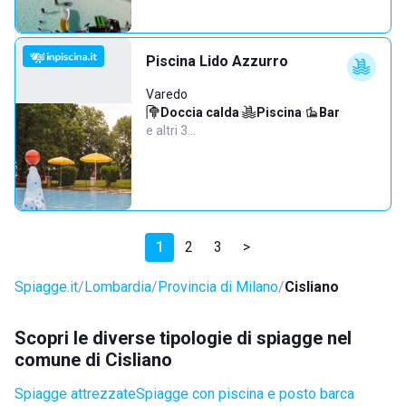
Piscina Lido Azzurro
Varedo
Doccia calda
·
Piscina
·
Bar
·
e altri 3…
1
2
3
>
Spiagge.it
Lombardia
Provincia di Milano
Cisliano
Scopri le diverse tipologie di spiagge nel
comune di Cisliano
Spiagge attrezzate
Spiagge con piscina e posto barca