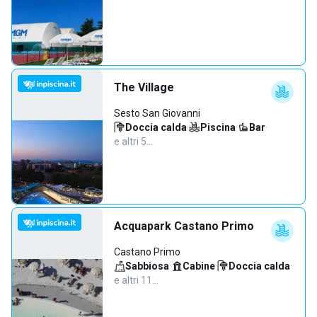
The Village
Sesto San Giovanni
Doccia calda
·
Piscina
·
Bar
·
e altri 5…
Acquapark Castano Primo
Castano Primo
Sabbiosa
·
Cabine
·
Doccia calda
·
e altri 11…