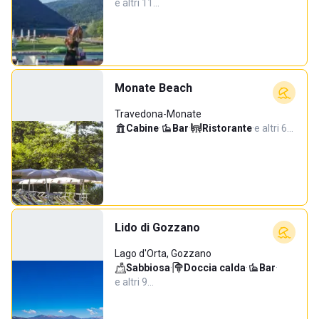
e altri 11…
Monate Beach
Travedona-Monate
Cabine
·
Bar
·
Ristorante
·
e altri 6…
Lido di Gozzano
Lago d'Orta, Gozzano
Sabbiosa
·
Doccia calda
·
Bar
·
e altri 9…