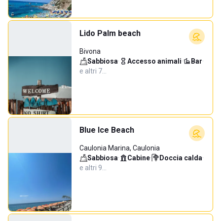
Lido Palm beach
Bivona
Sabbiosa
·
Accesso animali
·
Bar
·
e altri 7…
Blue Ice Beach
Caulonia Marina, Caulonia
Sabbiosa
·
Cabine
·
Doccia calda
·
e altri 9…