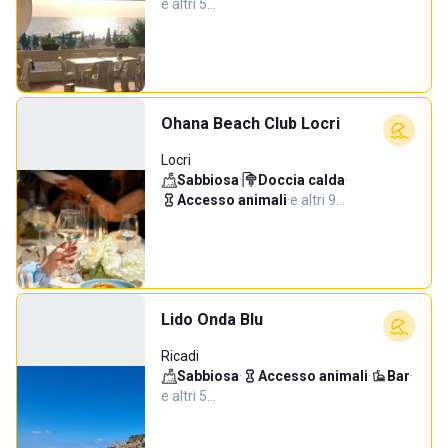
e altri 5…
Ohana Beach Club Locri
Locri
Sabbiosa
·
Doccia calda
·
Accesso animali
·
e altri 9…
Lido Onda Blu
Ricadi
Sabbiosa
·
Accesso animali
·
Bar
·
e altri 5…