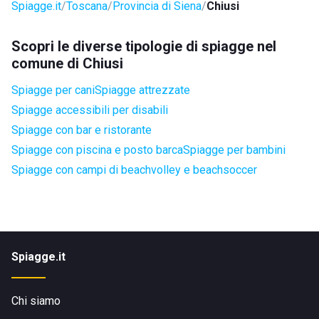
Spiagge.it
Toscana
Provincia di Siena
Chiusi
Scopri le diverse tipologie di spiagge nel
comune di Chiusi
Spiagge per cani
Spiagge attrezzate
Spiagge accessibili per disabili
Spiagge con bar e ristorante
Spiagge con piscina e posto barca
Spiagge per bambini
Spiagge con campi di beachvolley e beachsoccer
Spiagge.it
Chi siamo