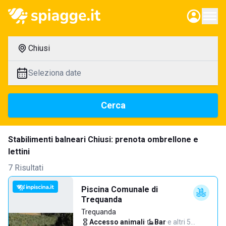
Chiusi
Seleziona date
Cerca
Stabilimenti balneari Chiusi: prenota ombrellone e
lettini
7 Risultati
Piscina Comunale di
Trequanda
Trequanda
Accesso animali
·
Bar
·
e altri 5…