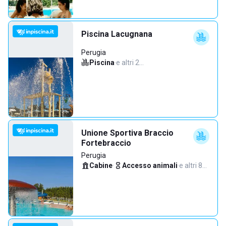
Piscina Lacugnana
Perugia
Piscina
·
e altri 2…
Unione Sportiva Braccio
Fortebraccio
Perugia
Cabine
·
Accesso animali
·
e altri 8…