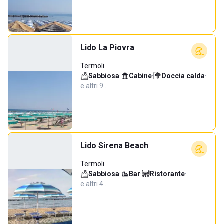
Lido La Piovra
Termoli
Sabbiosa
·
Cabine
·
Doccia calda
·
e altri 9…
Lido Sirena Beach
Termoli
Sabbiosa
·
Bar
·
Ristorante
·
e altri 4…