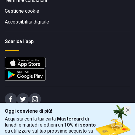
Termini e condizioni
Gestione cookie
Accessibilità digitale
Scarica l'app
Oggi conviene di più!
Spiagge Srl - Sede legale: Via Marecchiese 48, 47923 Rimini (RN), IT -
Acquista con la tua carta
Mastercard
di
capitale sociale Euro 31245,57 - Iscritta al registro delle imprese di Rimini
lunedì e martedì e ottieni un
10% di sconto
Sede operativa: Via Flaminia 180, 47924 Rimini (RN), IT
-
+39 0541 772375
-
info@spiagge.it
- p.i./c.f. 04536640404
da utilizzare sul tuo prossimo acquisto su