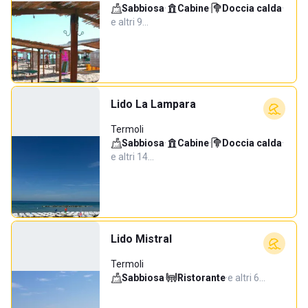
Sabbiosa
·
Cabine
·
Doccia calda
·
e altri 9…
Lido La Lampara
Termoli
Sabbiosa
·
Cabine
·
Doccia calda
·
e altri 14…
Lido Mistral
Termoli
Sabbiosa
·
Ristorante
·
e altri 6…