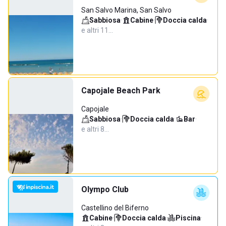
San Salvo Marina, San Salvo
Sabbiosa
·
Cabine
·
Doccia calda
·
e altri 11…
Capojale Beach Park
Capojale
Sabbiosa
·
Doccia calda
·
Bar
·
e altri 8…
Olympo Club
Castellino del Biferno
Cabine
·
Doccia calda
·
Piscina
·