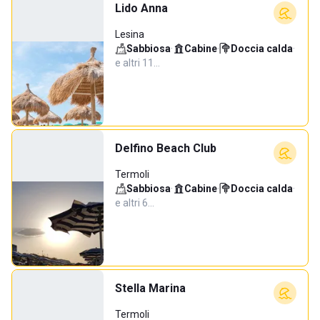
Lido Anna
Lesina
Sabbiosa
·
Cabine
·
Doccia calda
·
e altri 11…
Delfino Beach Club
Termoli
Sabbiosa
·
Cabine
·
Doccia calda
·
e altri 6…
Stella Marina
Termoli