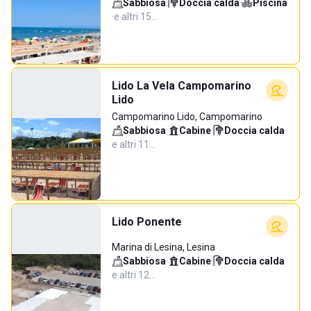
Sabbiosa
·
Doccia calda
·
Piscina
·
e altri 15…
Lido La Vela Campomarino
Lido
Campomarino Lido, Campomarino
Sabbiosa
·
Cabine
·
Doccia calda
·
e altri 11…
Lido Ponente
Marina di Lesina, Lesina
Sabbiosa
·
Cabine
·
Doccia calda
·
e altri 12…