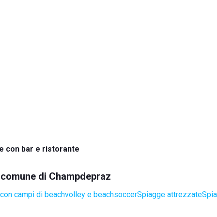
e con bar e ristorante
nel comune di Champdepraz
con campi di beachvolley e beachsoccer
Spiagge attrezzate
Spia