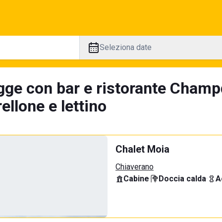
Seleziona date
gge con bar e ristorante Champ
llone e lettino
Chalet Moia
Chiaverano
Cabine
·
Doccia calda
·
A