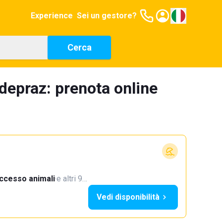
Experience
Sei un gestore?
Cerca
depraz: prenota online
ccesso animali
·
e altri 9…
Vedi disponibilità