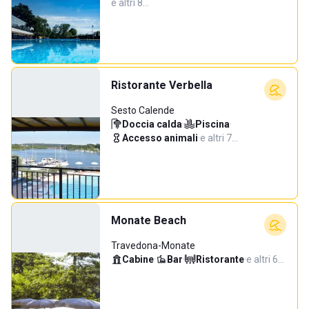
e altri 8…
Ristorante Verbella
Sesto Calende
Doccia calda
·
Piscina
·
Accesso animali
·
e altri 7…
Monate Beach
Travedona-Monate
Cabine
·
Bar
·
Ristorante
·
e altri 6…