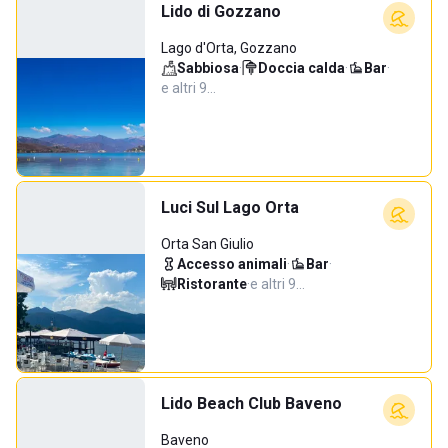
Lido di Gozzano
Lago d'Orta, Gozzano
Sabbiosa
·
Doccia calda
·
Bar
·
e altri 9…
Luci Sul Lago Orta
Orta San Giulio
Accesso animali
·
Bar
·
Ristorante
·
e altri 9…
Lido Beach Club Baveno
Baveno