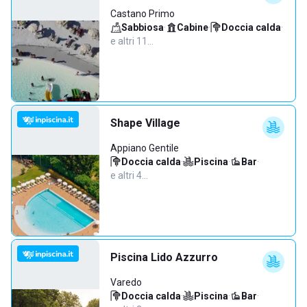
Castano Primo
Sabbiosa
·
Cabine
·
Doccia calda
·
e altri 11…
Shape Village
Appiano Gentile
Doccia calda
·
Piscina
·
Bar
·
e altri 4…
Piscina Lido Azzurro
Varedo
Doccia calda
·
Piscina
·
Bar
·