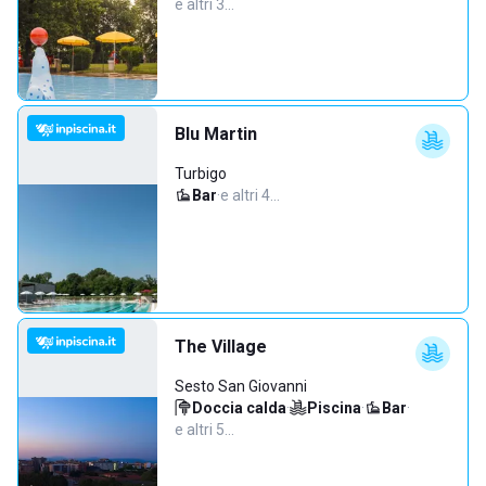
e altri 3…
Blu Martin
Turbigo
Bar
·
e altri 4…
The Village
Sesto San Giovanni
Doccia calda
·
Piscina
·
Bar
·
e altri 5…