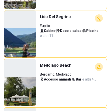
Lido Del Segrino
Eupilio
Cabine
·
Doccia calda
·
Piscina
·
e altri 11…
Medolago Beach
Bergamo, Medolago
Accesso animali
·
Bar
·
e altri 4…