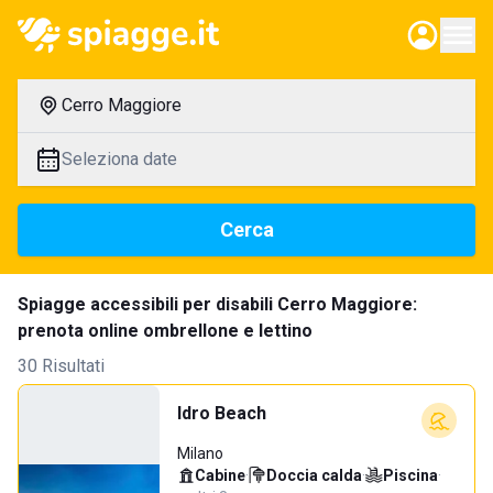
Cerro Maggiore
Seleziona date
Cerca
Spiagge accessibili per disabili Cerro Maggiore:
prenota online ombrellone e lettino
30 Risultati
Idro Beach
Milano
Cabine
·
Doccia calda
·
Piscina
·