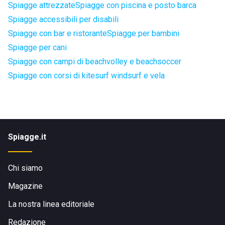
Spiagge attrezzate
Spiagge con piscina e posto barca
Spiagge accessibili per disabili
Spiagge con bar e ristorante
Spiagge per bambini
Spiagge per cani
Spiagge con campi di beachvolley e beachsoccer
Spiagge con corsi di kitesurf windsurf e vela
Spiagge.it
Chi siamo
Magazine
La nostra linea editoriale
Redazione